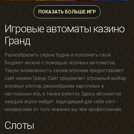
ПОКАЗАТЬ БОЛЬШЕ ИГР
Игровые автоматы казино
Гранд
Разнообразить серые будни и пополнить свой
бюджет можно с помощью игровых автоматов.
Такую возможность своим игрокам предоставляет
сайт казино Гранд. Сайт предлагает огромный выбор
игровых слотов, разнообразие карточных и
настольных игр, а также рулетку. Здесь абсолютно
каждый игрок найдёт подходящий для себя слот -
независимо от того новичок вы или профессионал.
Слоты