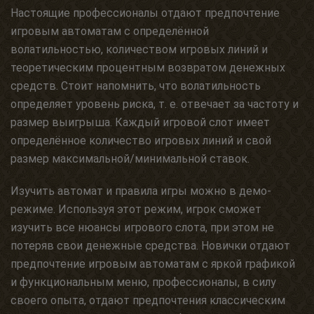
Настоящие профессионалы отдают предпочтение
игровым автоматам с определённой
волатильностью, количеством игровых линий и
теоретическим процентным возвратом денежных
средств. Стоит напомнить, что волатильность
определяет уровень риска, т. е. отвечает за частоту и
размер выигрыша. Каждый игровой слот имеет
определённое количество игровых линий и свой
размер максимальной/минимальной ставок.
Изучить автомат и правила игры можно в демо-
режиме. Используя этот режим, игрок сможет
изучить все нюансы игрового слота, при этом не
потеряв свои денежные средства. Новички отдают
предпочтение игровым автоматам с яркой графикой
и функциональным меню, профессионалы, в силу
своего опыта, отдают предпочтения классическим