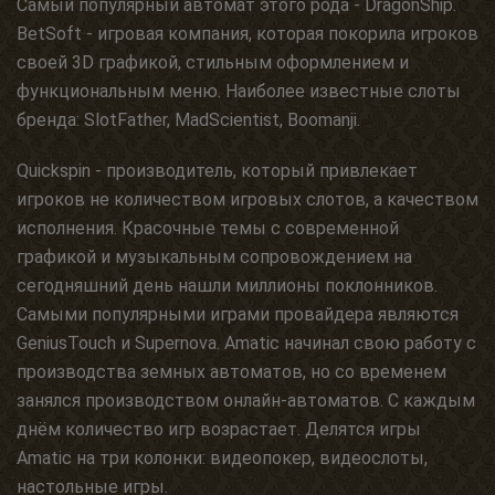
Самый популярный автомат этого рода - DragonShip.
BetSoft - игровая компания, которая покорила игроков
своей 3D графикой, стильным оформлением и
функциональным меню. Наиболее известные слоты
бренда: SlotFather, MadScientist, Boomanji.
Quickspin - производитель, который привлекает
игроков не количеством игровых слотов, а качеством
исполнения. Красочные темы с современной
графикой и музыкальным сопровождением на
сегодняшний день нашли миллионы поклонников.
Самыми популярными играми провайдера являются
GeniusTouch и Supernova. Amatic начинал свою работу с
производства земных автоматов, но со временем
занялся производством онлайн-автоматов. С каждым
днём количество игр возрастает. Делятся игры
Amatic на три колонки: видеопокер, видеослоты,
настольные игры.