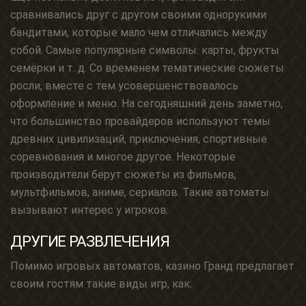
сравнивались друг с другом своими однорукими
бандитами, которые мало чем отличались между
собой. Самые популярные символы: карты, фрукты
семёрки и т. д. Со временем тематические сюжеты
росли, вместе с тем усовершенствовалось
оформление и меню. На сегодняшний день заметно,
что большинство провайдеров используют темы
древних цивилизаций, приключения, спортивные
соревнования и многое другое. Некоторые
производители берут сюжеты из фильмов,
мультфильмов, аниме, сериалов. Такие автоматы
вызывают интерес у игроков.
ДРУГИЕ РАЗВЛЕЧЕНИЯ
Помимо игровых автоматов, казино Гранд предлагает
своим гостям такие виды игр, как: