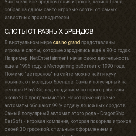
Учитывая все предпочтения игроков, казино Гранд
собрал на одном сайте игровые слоты от самых
известных производителей.
СЛОТЫ ОТ РАЗНЫХ БРЕНДОВ
В виртуальном мире
casino grand
представлены
игровые слоты, которые зародились ещё в 90-х годах.
Например, NetEntertainment начал свою деятельность
ещё в 1996 году, а Microgaming работает с 1990 года.
Помимо "ветеранов" на сайте можно найти кучу
новинок от молодых брендов. Самый популярный на
сегодня Play’nGo, над созданием которого работали
около 200 программистов. Некоторые игровые
автоматы обещают 99 % отдачу денежных средств.
Самый популярный автомат этого рода - DragonShip.
BetSoft - игровая компания, которая покорила игроков
своей 3D графикой, стильным оформлением и