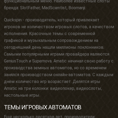
функциональным меню. Наиболее известные слоты
бренда: SlotFather, MadScientist, Boomanji.
Quickspin - производитель, который привлекает
игроков не количеством игровых слотов, а качеством
исполнения. Красочные темы с современной
графикой и музыкальным сопровождением на
сегодняшний день нашли миллионы поклонников.
Самыми популярными играми провайдера являются
GeniusTouch и Supernova. Amatic начинал свою работу с
производства земных автоматов, но со временем
занялся производством онлайн-автоматов. С каждым
днём количество игр возрастает. Делятся игры
Amatic на три колонки: видеопокер, видеослоты,
настольные игры.
ТЕМЫ ИГРОВЫХ АВТОМАТОВ
Ещё несколько десятков лет, производители