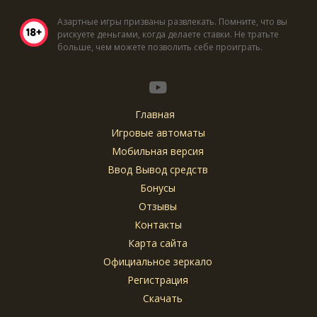
Азартные игры призваны развлекать. Помните, что вы
рискуете деньгами, когда делаете ставки. Не тратьте
больше, чем можете позволить себе проиграть.
Главная
Игровые автоматы
Мобильная версия
Ввод Вывод средств
Бонусы
Отзывы
Контакты
Карта сайта
Официальное зеркало
Регистрация
Скачать