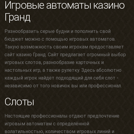
Игровые автоматы казино
Гранд
Разнообразить серые будни и пополнить свой
бюджет можно с помощью игровых автоматов.
Такую возможность своим игрокам предоставляет
сайт казино Гранд. Сайт предлагает огромный выбор
игровых слотов, разнообразие карточных и
настольных игр, а также рулетку. Здесь абсолютно
каждый игрок найдёт подходящий для себя слот -
независимо от того новичок вы или профессионал.
Слоты
Настоящие профессионалы отдают предпочтение
игровым автоматам с определённой
волатильностью, количеством игровых линий и