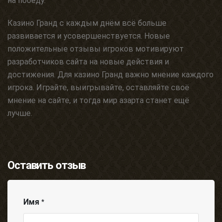
на победу.
Казино Гранд с каждым днём всё больше
развивается и усовершенствуется. Новые
положительные отзывы игроков мотивируют
разработчиков сайта на новые действия и
достижения. Для казино Гранд важно мнение каждого
игрока. Играйте, выигрывайте, оставляйте своё
мнение на сайте, и тогда мир азарта станет ещё
лучше.
Оставить отзыв
Имя