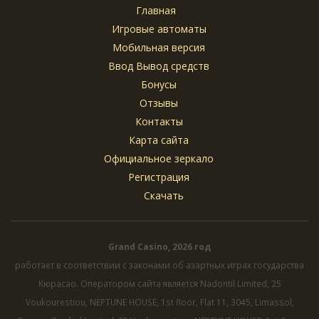
Главная
Игровые автоматы
Мобильная версия
Ввод Вывод средств
Бонусы
Отзывы
Контакты
Карта сайта
Официальное зеркало
Регистрация
Скачать
Grand Casino, 2026 год
работает в соответствии с законами об азартных играх государства
Кюрасао. Оператором сайта является Nadontil Limited, 25
Voukourestiou, NEPTUNE HOUSE, 1st floor, Flat 11, 3045, Limassol,