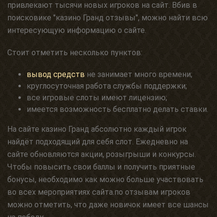
привлекают тысячи новых игроков на сайт. Вбив в
поисковике "казино Гранд отзывы", можно найти всю
интересующую информацию о сайте.
Стоит отметить несколько пунктов:
вывод средств
не занимает много времени;
круглосуточная работа службы поддержки;
все игровые слоты имеют лицензию;
имеется возможность бесплатно делать ставки.
На сайте казино Гранд абсолютно каждый игрок
найдёт подходящий для себя слот. Ежедневно на
сайте обновляются акции, розыгрыши и конкурсы.
Чтобы повысить свои баллы и получить приятные
бонусы, необходимо как можно больше участвовать
во всех мероприятиях сайта.по отзывам игроков
можно отметить, что даже новичок имеет все шансы