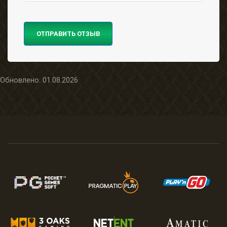
Обновлено:
01.08.2026