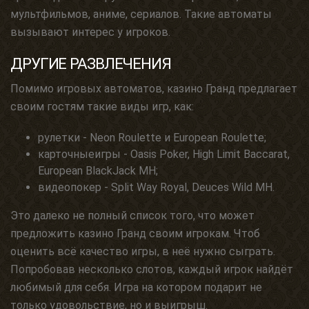
мультфильмов, аниме, сериалов. Такие автоматы
вызывают интерес у игроков.
ДРУГИЕ РАЗВЛЕЧЕНИЯ
Помимо игровых автоматов, казино Гранд предлагает
своим гостям такие виды игр, как:
рулетки - Neon Roulette и European Roulette;
карточныеигры - Oasis Poker, High Limit Baccarat,
European BlackJack MH;
видеопокер - Split Way Royal, Deuces Wild MH.
Это далеко не полный список того, что может
предложить казино Гранд своим игрокам. Чтоб
оценить всё качество игры, в неё нужно сыграть.
Попробовав несколько слотов, каждый игрок найдёт
любимый для себя. Игра на котором подарит не
только удовольствие, но и выигрыш.