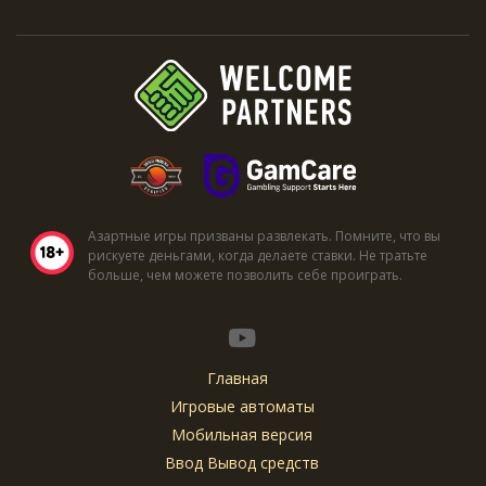
Азартные игры призваны развлекать. Помните, что вы
рискуете деньгами, когда делаете ставки. Не тратьте
больше, чем можете позволить себе проиграть.
Главная
Игровые автоматы
Мобильная версия
Ввод Вывод средств