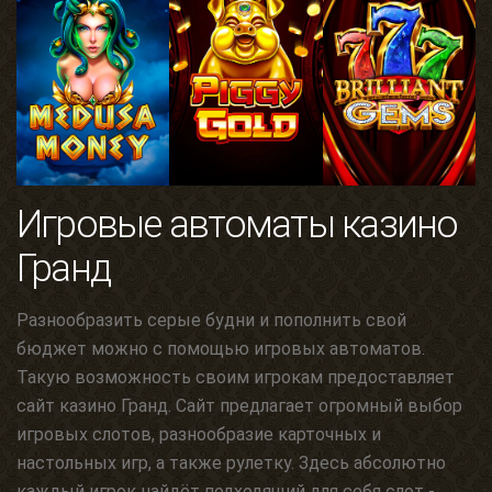
Игровые автоматы казино
Гранд
Разнообразить серые будни и пополнить свой
бюджет можно с помощью игровых автоматов.
Такую возможность своим игрокам предоставляет
сайт казино Гранд. Сайт предлагает огромный выбор
игровых слотов, разнообразие карточных и
настольных игр, а также рулетку. Здесь абсолютно
каждый игрок найдёт подходящий для себя слот -