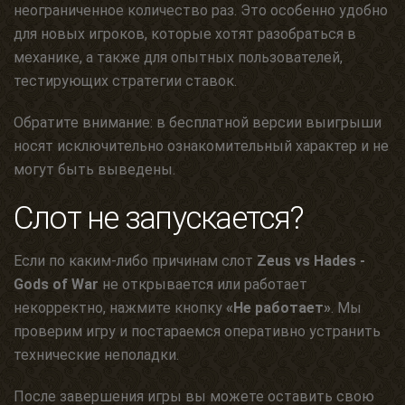
неограниченное количество раз. Это особенно удобно
для новых игроков, которые хотят разобраться в
механике, а также для опытных пользователей,
тестирующих стратегии ставок.
Обратите внимание: в бесплатной версии выигрыши
носят исключительно ознакомительный характер и не
могут быть выведены.
Слот не запускается?
Если по каким-либо причинам слот
Zeus vs Hades -
Gods of War
не открывается или работает
некорректно, нажмите кнопку
«Не работает»
. Мы
проверим игру и постараемся оперативно устранить
технические неполадки.
После завершения игры вы можете оставить свою