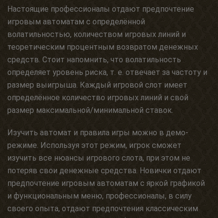
Настоящие профессионалы отдают предпочтение
игровым автоматам с определённой
волатильностью, количеством игровых линий и
теоретическим процентным возвратом денежных
средств. Стоит напомнить, что волатильность
определяет уровень риска, т. е. отвечает за частоту и
размер выигрыша. Каждый игровой слот имеет
определённое количество игровых линий и свой
размер максимальной/минимальной ставок.
Изучить автомат и правила игры можно в демо-
режиме. Используя этот режим, игрок сможет
изучить все нюансы игрового слота, при этом не
потеряв свои денежные средства. Новички отдают
предпочтение игровым автоматам с яркой графикой
и функциональным меню, профессионалы, в силу
своего опыта, отдают предпочтения классическим