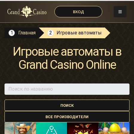
ВХОД
Главная
Игровые автоматы
Игровые автоматы в
Grand Casino Online
ВСЕ ПРОИЗВОДИТЕЛИ