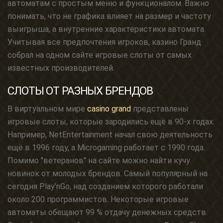
автоматам с простым меню и функционалом. Важно
понимать, что не графика влияет на размер и частоту
выигрыша, а внутренние характеристики автомата.
Учитывая все предпочтения игроков, казино Гранд
собрал на одном сайте игровые слоты от самых
известных производителей.
СЛОТЫ ОТ РАЗНЫХ БРЕНДОВ
В виртуальном мире
casino grand
представлены
игровые слоты, которые зародились ещё в 90-х годах.
Например, NetEntertainment начал свою деятельность
ещё в 1996 году, а Microgaming работает с 1990 года.
Помимо "ветеранов" на сайте можно найти кучу
новинок от молодых брендов. Самый популярный на
сегодня Play’nGo, над созданием которого работали
около 200 программистов. Некоторые игровые
автоматы обещают 99 % отдачу денежных средств.