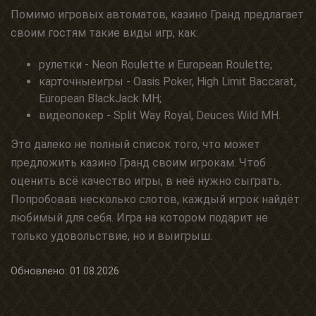
Помимо игровых автоматов, казино Гранд предлагает
своим гостям такие виды игр, как:
рулетки - Neon Roulette и European Roulette;
карточныеигры - Oasis Poker, High Limit Baccarat,
European BlackJack MH;
видеопокер - Split Way Royal, Deuces Wild MH.
Это далеко не полный список того, что может
предложить казино Гранд своим игрокам. Чтоб
оценить всё качество игры, в неё нужно сыграть.
Попробовав несколько слотов, каждый игрок найдёт
любимый для себя. Игра на котором подарит не
только удовольствие, но и выигрыш.
Обновлено:
01.08.2026