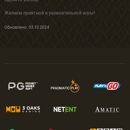
Желаем приятной и увлекательной игры!
Обновлено:
03.10.2024