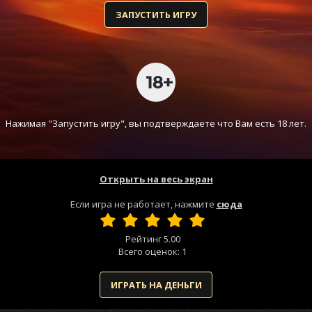
ЗАПУСТИТЬ ИГРУ
Нажимая "Запустить игру", вы подтверждаете что Вам есть 18 лет.
Открыть на весь экран
Если игра не работает, нажмите
сюда
Рейтинг
5.00
Всего оценок:
1
ИГРАТЬ НА ДЕНЬГИ