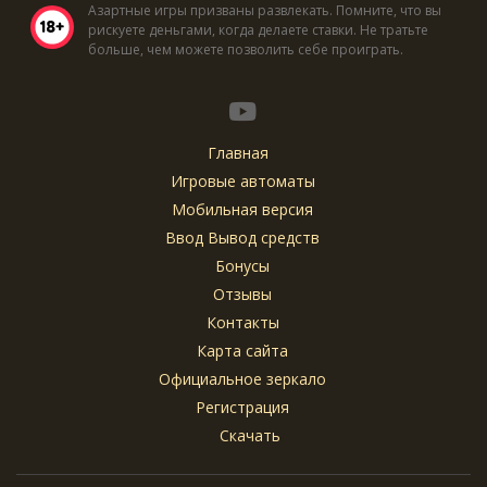
Азартные игры призваны развлекать. Помните, что вы
рискуете деньгами, когда делаете ставки. Не тратьте
больше, чем можете позволить себе проиграть.
Главная
Игровые автоматы
Мобильная версия
Ввод Вывод средств
Бонусы
Отзывы
Контакты
Карта сайта
Официальное зеркало
Регистрация
Скачать