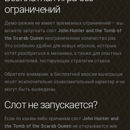
ограничений
Демо-режим не имеет временных ограничений — вы
можете запускать слот
John Hunter and the Tomb of
the Scarab Queen
неограниченное количество раз.
Это особенно удобно для новых игроков, которые
хотят разобраться в механике, а также для опытных
пользователей, тестирующих стратегии ставок.
Обратите внимание: в бесплатной версии выигрыши
носят исключительно ознакомительный характер и не
могут быть выведены.
Слот не запускается?
Если по каким-либо причинам слот
John Hunter and
the Tomb of the Scarab Queen
не открывается или