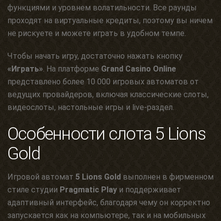
функциями и уровнем волатильности. Все раунды
проходят на виртуальные кредиты, поэтому вы ничем
не рискуете и можете играть в удобном темпе.
Чтобы начать игру, достаточно нажать кнопку
«Играть»
. На платформе
Grand Casino Online
представлено более 10 000 игровых автоматов от
ведущих провайдеров, включая классические слоты,
видеослоты, настольные игры и live-раздел.
Особенности слота 5 Lions
Gold
Игровой автомат
5 Lions Gold
выполнен в фирменном
стиле студии
Pragmatic Play
и поддерживает
адаптивный интерфейс, благодаря чему он корректно
запускается как на компьютере, так и на мобильных