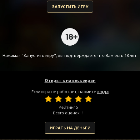
ЗАПУСТИТЬ ИГРУ
Нажимая "Запустить игру", вы подтверждаете что Вам есть 18 лет.
Открыть на весь экран
Если игра не работает, нажмите
сюда
Рейтинг
5
Всего оценок:
1
ИГРАТЬ НА ДЕНЬГИ