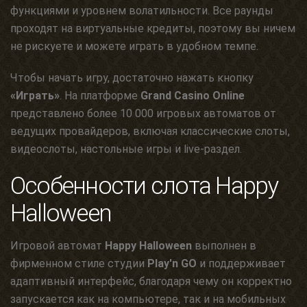
функциями и уровнем волатильности. Все раунды
проходят на виртуальные кредиты, поэтому вы ничем
не рискуете и можете играть в удобном темпе.
Чтобы начать игру, достаточно нажать кнопку
«Играть»
. На платформе
Grand Casino Online
представлено более 10 000 игровых автоматов от
ведущих провайдеров, включая классические слоты,
видеослоты, настольные игры и live-раздел.
Особенности слота Happy
Halloween
Игровой автомат
Happy Halloween
выполнен в
фирменном стиле студии
Play'n GO
и поддерживает
адаптивный интерфейс, благодаря чему он корректно
запускается как на компьютере, так и на мобильных