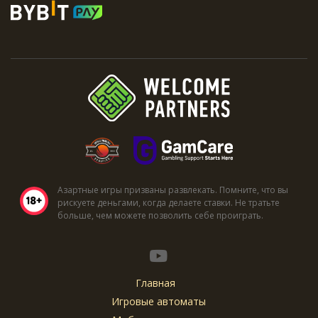
Азартные игры призваны развлекать. Помните, что вы
рискуете деньгами, когда делаете ставки. Не тратьте
больше, чем можете позволить себе проиграть.
Главная
Игровые автоматы