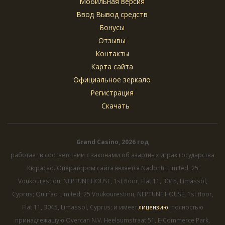
Мобильная версия
Ввод Вывод средств
Бонусы
Отзывы
Контакты
Карта сайта
Официальное зеркало
Регистрация
Скачать
Grand Casino, 2026 год
работает в соответствии с законами об азартных играх государства
Кюрасао. Оператором сайта является Nadontil Limited, 25
Voukourestiou, NEPTUNE HOUSE, 1st floor, Flat 11, 3045, Limassol,
Cyprus; Quirfad Limited, 25 Voukourestiou, NEPTUNE HOUSE, 1st floor,
Flat 11, 3045, Limassol, Cyprus; и имеет
лицензию
, полностью
принадлежащую Overcan N.V. Heelsumstraat 51, E-Commerce Park,