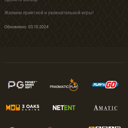
Желаем приятной и увлекательной игры!
Обновлено:
03.10.2024