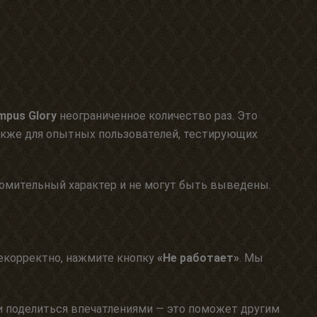
mpus Glory
неограниченное количество раз. Это
также для опытных пользователей, тестирующих
омительный характер и не могут быть выведены.
екорректно, нажмите кнопку
«Не работает»
. Мы
 поделиться впечатлениями — это поможет другим