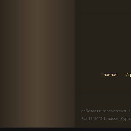
Главная
Иг
работает в соответствии с 
Flat 11, 3045, Limassol, Cyp