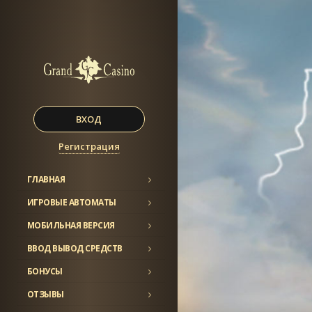
ВХОД
Регистрация
ГЛАВНАЯ
ИГРОВЫЕ АВТОМАТЫ
МОБИЛЬНАЯ ВЕРСИЯ
ВВОД ВЫВОД СРЕДСТВ
БОНУСЫ
ОТЗЫВЫ