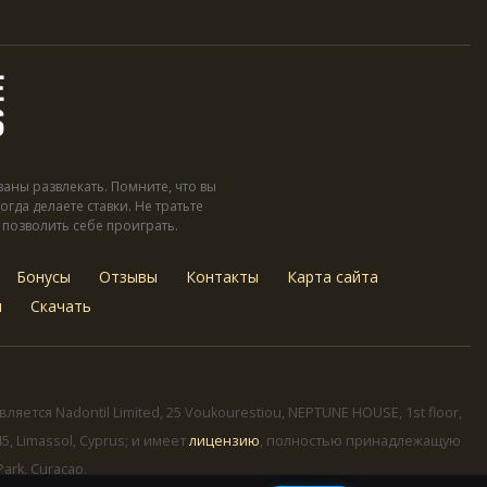
аны развлекать. Помните, что вы
огда делаете ставки. Не тратьте
позволить себе проиграть.
Бонусы
Отзывы
Контакты
Карта сайта
я
Скачать
ется Nadontil Limited, 25 Voukourestiou, NEPTUNE HOUSE, 1st floor,
045, Limassol, Cyprus; и имеет
лицензию
, полностью принадлежащую
ark, Curacao.