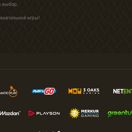
ь выбор.
екательной игры!