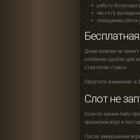
работу бонусных 
частоту выпаден
поведение слота 
Бесплатная
Демо-режим не имеет 
особенно удобно для н
стратегии ставок.
Обратите внимание: в
Слот не зап
Если по каким-либо пр
проверим игру и поста
После завершения игр