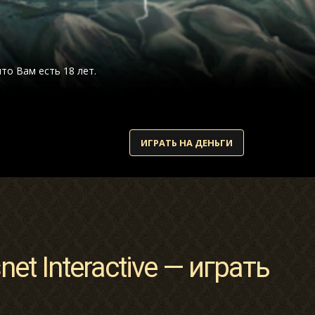
то Вам есть 18 лет.
ИГРАТЬ НА ДЕНЬГИ
t Interactive — играть