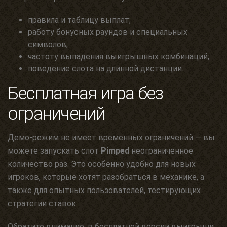
правила и таблицу выплат;
работу бонусных раундов и специальных
символов;
частоту выпадения выигрышных комбинаций;
поведение слота на длинной дистанции.
Бесплатная игра без
ограничений
Демо-режим не имеет временных ограничений — вы
можете запускать слот
Pimped
неограниченное
количество раз. Это особенно удобно для новых
игроков, которые хотят разобраться в механике, а
также для опытных пользователей, тестирующих
стратегии ставок.
Обратите внимание: в бесплатной версии выигрыши