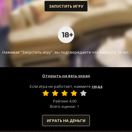
ЗАПУСТИТЬ ИГРУ
Нажимая "Запустить игру", вы подтверждаете что Вам есть 18 лет.
Открыть на весь экран
Если игра не работает, нажмите
сюда
Рейтинг
4.00
Всего оценок:
1
ИГРАТЬ НА ДЕНЬГИ