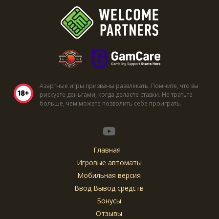
Азартные игры призваны развлекать. Помните, что вы
рискуете деньгами, когда делаете ставки. Не тратьте
больше, чем можете позволить себе проиграть.
Главная
Игровые автоматы
Мобильная версия
Ввод Вывод средств
Бонусы
Отзывы