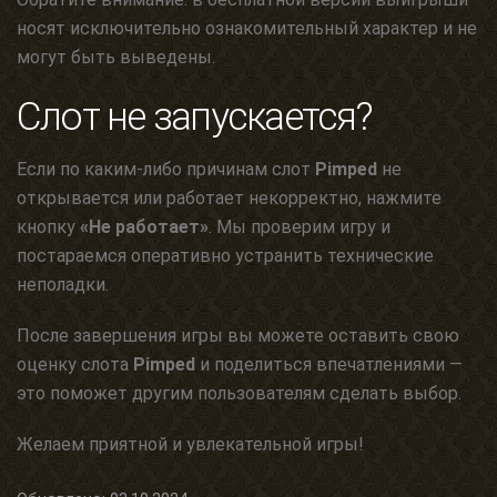
носят исключительно ознакомительный характер и не
могут быть выведены.
Слот не запускается?
Если по каким-либо причинам слот
Pimped
не
открывается или работает некорректно, нажмите
кнопку
«Не работает»
. Мы проверим игру и
постараемся оперативно устранить технические
неполадки.
После завершения игры вы можете оставить свою
оценку слота
Pimped
и поделиться впечатлениями —
это поможет другим пользователям сделать выбор.
Желаем приятной и увлекательной игры!