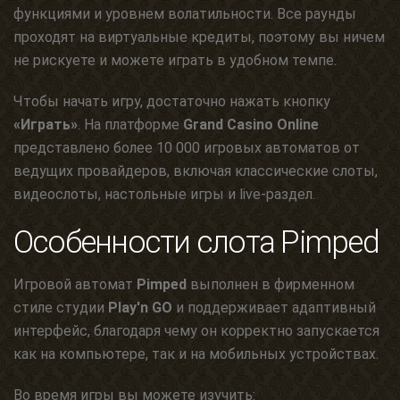
функциями и уровнем волатильности. Все раунды
проходят на виртуальные кредиты, поэтому вы ничем
не рискуете и можете играть в удобном темпе.
Чтобы начать игру, достаточно нажать кнопку
«Играть»
. На платформе
Grand Casino Online
представлено более 10 000 игровых автоматов от
ведущих провайдеров, включая классические слоты,
видеослоты, настольные игры и live-раздел.
Особенности слота Pimped
Игровой автомат
Pimped
выполнен в фирменном
стиле студии
Play'n GO
и поддерживает адаптивный
интерфейс, благодаря чему он корректно запускается
как на компьютере, так и на мобильных устройствах.
Во время игры вы можете изучить: