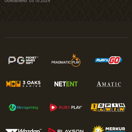
Обновлено:
03.10.2024