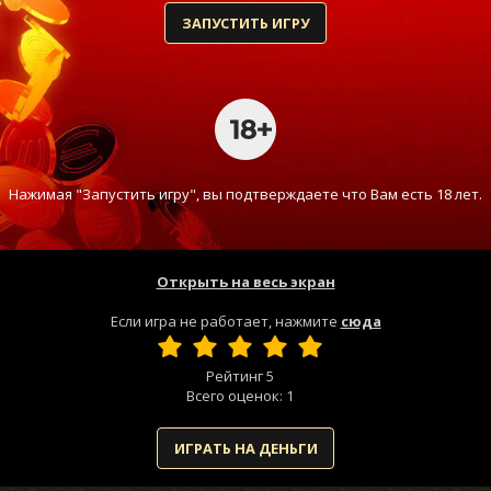
ЗАПУСТИТЬ ИГРУ
Нажимая "Запустить игру", вы подтверждаете что Вам есть 18 лет.
Открыть на весь экран
Если игра не работает, нажмите
сюда
Рейтинг
5
Всего оценок:
1
ИГРАТЬ НА ДЕНЬГИ