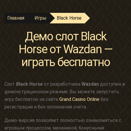
Главная
Игры
Black Horse
Демо слот Black
Horse от Wazdan —
играть бесплатно
Слот
Black Horse
от разработчика
Wazdan
доступен в
демонстрационном режиме. Вы можете запустить
игру бесплатно на сайте
Grand Casino Online
без
регистрации и без пополнения счёта.
Демо-версия позволяет полностью ознакомиться с
игровым процессом, механикой, бонусными