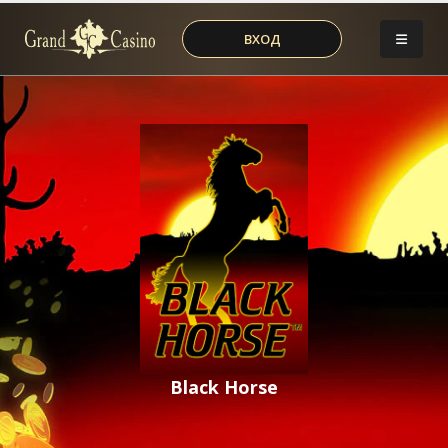
ВХОД
Black Horse