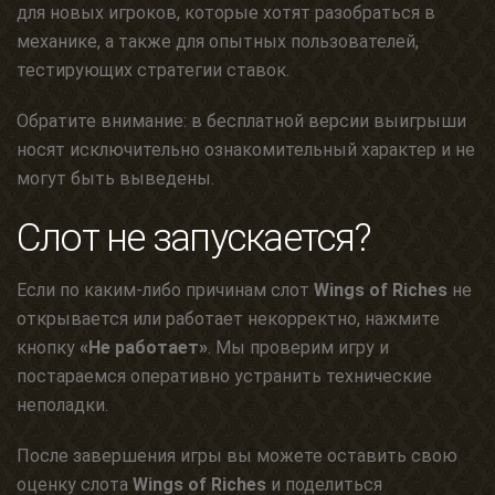
для новых игроков, которые хотят разобраться в
механике, а также для опытных пользователей,
тестирующих стратегии ставок.
Обратите внимание: в бесплатной версии выигрыши
носят исключительно ознакомительный характер и не
могут быть выведены.
Слот не запускается?
Если по каким-либо причинам слот
Wings of Riches
не
открывается или работает некорректно, нажмите
кнопку
«Не работает»
. Мы проверим игру и
постараемся оперативно устранить технические
неполадки.
После завершения игры вы можете оставить свою
оценку слота
Wings of Riches
и поделиться