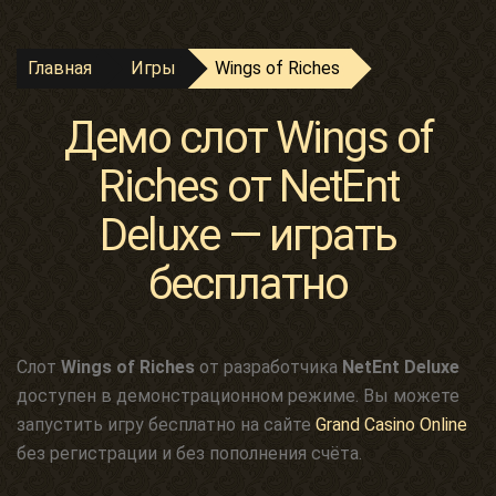
Главная
Игры
Wings of Riches
Демо слот Wings of
Riches от NetEnt
Deluxe — играть
бесплатно
Слот
Wings of Riches
от разработчика
NetEnt Deluxe
доступен в демонстрационном режиме. Вы можете
запустить игру бесплатно на сайте
Grand Casino Online
без регистрации и без пополнения счёта.