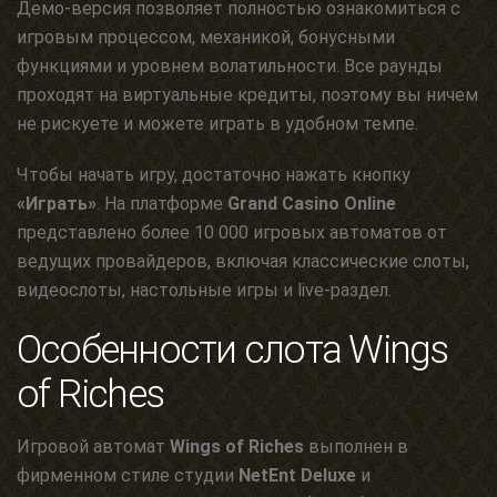
Демо-версия позволяет полностью ознакомиться с
игровым процессом, механикой, бонусными
функциями и уровнем волатильности. Все раунды
проходят на виртуальные кредиты, поэтому вы ничем
не рискуете и можете играть в удобном темпе.
Чтобы начать игру, достаточно нажать кнопку
«Играть»
. На платформе
Grand Casino Online
представлено более 10 000 игровых автоматов от
ведущих провайдеров, включая классические слоты,
видеослоты, настольные игры и live-раздел.
Особенности слота Wings
of Riches
Игровой автомат
Wings of Riches
выполнен в
фирменном стиле студии
NetEnt Deluxe
и