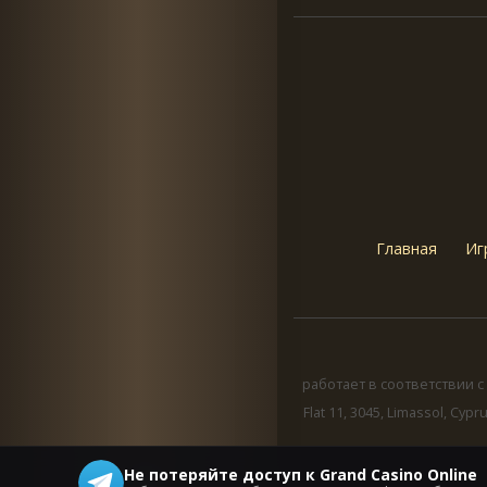
Главная
Иг
работает в соответствии с 
Flat 11, 3045, Limassol, Cyp
Не потеряйте доступ к Grand Casino Online