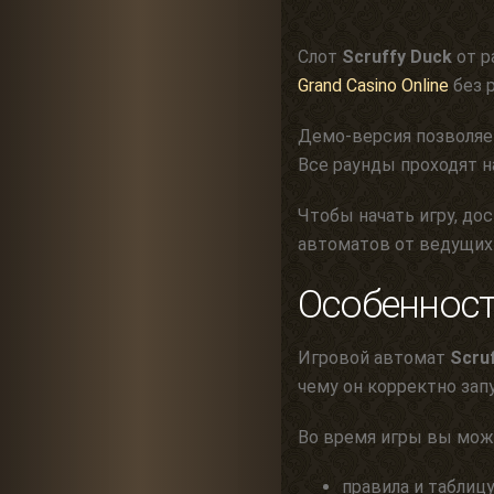
Слот
Scruffy Duck
от р
Grand Casino Online
без р
Демо-версия позволяе
Все раунды проходят н
Чтобы начать игру, до
автоматов от ведущих 
Особенности
Игровой автомат
Scru
чему он корректно зап
Во время игры вы може
правила и таблиц