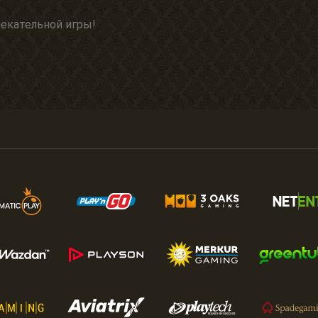
екательной игры!