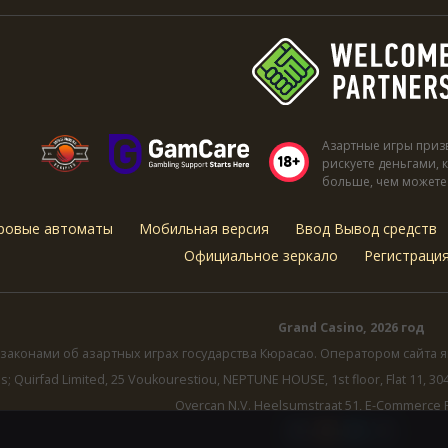
Азартные игры призв
рискуете деньгами, к
больше, чем можете 
ровые автоматы
Мобильная версия
Ввод Вывод средств
Официальное зеркало
Регистраци
Grand Casino, 2026 год
законами об азартных играх государства Кюрасао. Оператором сайта явля
rus; Quirfad Limited, 25 Voukourestiou, NEPTUNE HOUSE, 1st floor, Flat 11, 3
Overcan N.V. Heelsumstraat 51, E-Commerce P