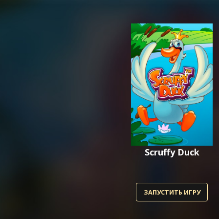
Scruffy Duck
ЗАПУСТИТЬ ИГРУ