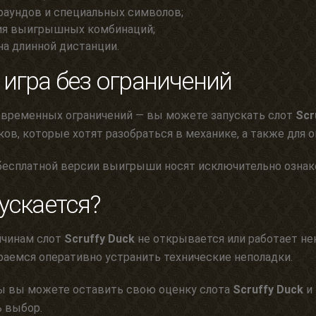
раундов и специальных символов;
ия выигрышных комбинаций;
на длинной дистанции.
 игра без ограничений
временных ограничений — вы можете запускать слот
Scr
ков, которые хотят разобраться в механике, а также для
 бесплатной версии выигрыши носят исключительно ознак
ускается?
ичинам слот
Scruffy Duck
не открывается или работает не
раемся оперативно устранить технические неполадки.
ы вы можете оставить свою оценку слота
Scruffy Duck
и 
ь выбор.