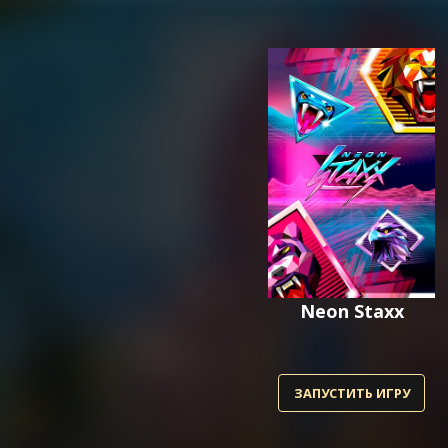
Neon Staxx
ЗАПУСТИТЬ ИГРУ