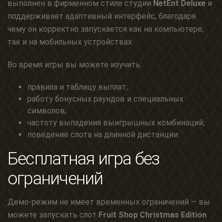
выполнен в фирменном стиле студии
NetEnt Deluxe
и
поддерживает адаптивный интерфейс, благодаря
чему он корректно запускается как на компьютере,
так и на мобильных устройствах.
Во время игры вы можете изучить:
правила и таблицу выплат;
работу бонусных раундов и специальных
символов;
частоту выпадения выигрышных комбинаций;
поведение слота на длинной дистанции.
Бесплатная игра без
ограничений
Демо-режим не имеет временных ограничений — вы
можете запускать слот
Fruit Shop Christmas Edition