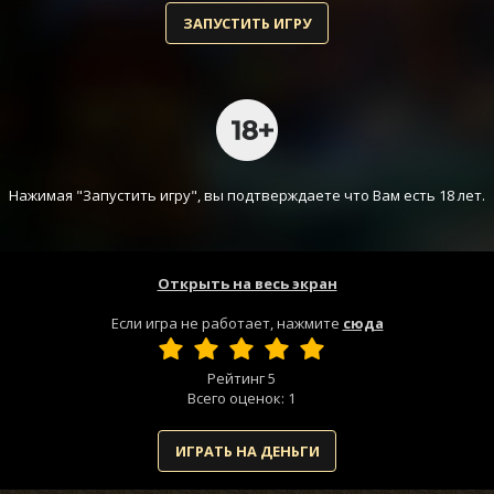
ЗАПУСТИТЬ ИГРУ
Нажимая "Запустить игру", вы подтверждаете что Вам есть 18 лет.
Открыть на весь экран
Если игра не работает, нажмите
сюда
Рейтинг
5
Всего оценок:
1
ИГРАТЬ НА ДЕНЬГИ