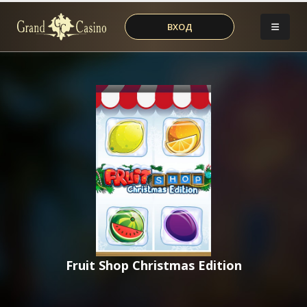
ВХОД
Fruit Shop Christmas Edition