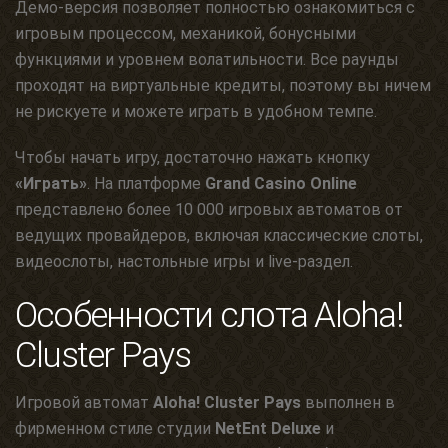
Демо-версия позволяет полностью ознакомиться с
игровым процессом, механикой, бонусными
функциями и уровнем волатильности. Все раунды
проходят на виртуальные кредиты, поэтому вы ничем
не рискуете и можете играть в удобном темпе.
Чтобы начать игру, достаточно нажать кнопку
«Играть»
. На платформе
Grand Casino Online
представлено более 10 000 игровых автоматов от
ведущих провайдеров, включая классические слоты,
видеослоты, настольные игры и live-раздел.
Особенности слота Aloha!
Cluster Pays
Игровой автомат
Aloha! Cluster Pays
выполнен в
фирменном стиле студии
NetEnt Deluxe
и