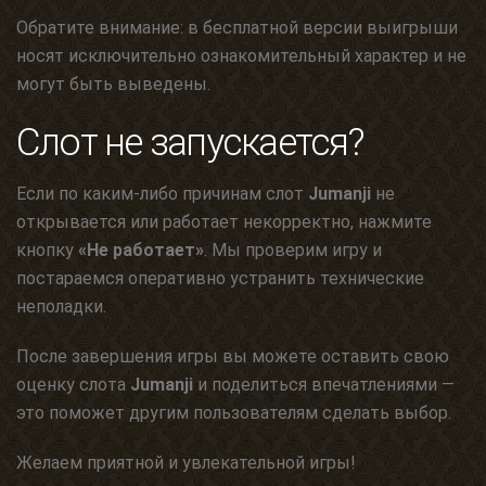
Обратите внимание: в бесплатной версии выигрыши
носят исключительно ознакомительный характер и не
могут быть выведены.
Слот не запускается?
Если по каким-либо причинам слот
Jumanji
не
открывается или работает некорректно, нажмите
кнопку
«Не работает»
. Мы проверим игру и
постараемся оперативно устранить технические
неполадки.
После завершения игры вы можете оставить свою
оценку слота
Jumanji
и поделиться впечатлениями —
это поможет другим пользователям сделать выбор.
Желаем приятной и увлекательной игры!