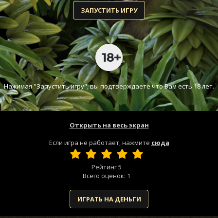
ЗАПУСТИТЬ ИГРУ
Нажимая "Запустить игру", вы подтверждаете что Вам есть 18 лет.
Открыть на весь экран
Если игра не работает, нажмите
сюда
Рейтинг
5
Всего оценок:
1
ИГРАТЬ НА ДЕНЬГИ