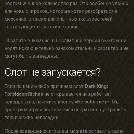
неограниченное количество раз. Это особенно удобно
для новых игроков, которые хотят разобраться в
механике, а также для опытных пользователей,
тестирующих стратегии ставок.
Обратите внимание: в бесплатной версии выигрыши
носят исключительно ознакомительный характер и не
могут быть выведены.
Слот не запускается?
Если по каким-либо причинам слот
Dark King:
Forbidden Riches
не открывается или работает
некорректно, нажмите кнопку
«Не работает»
. Мы
проверим игру и постараемся оперативно устранить
технические неполадки.
После завершения игры вы можете оставить свою