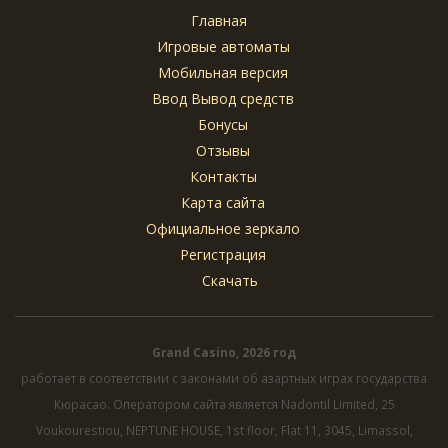
Главная
Игровые автоматы
Мобильная версия
Ввод Вывод средств
Бонусы
Отзывы
Контакты
Карта сайта
Официальное зеркало
Регистрация
Скачать
Grand Casino, 2026 год
работает в соответствии с законами об азартных играх государства
Кюрасао. Оператором сайта является Nadontil Limited, 25
Voukourestiou, NEPTUNE HOUSE, 1st floor, Flat 11, 3045, Limassol,