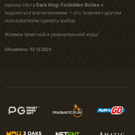
оценку слота
Dark King: Forbidden Riches
и
поделиться впечатлениями — это поможет другим
пользователям сделать выбор.
Желаем приятной и увлекательной игры!
Обновлено:
03.10.2024