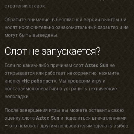
стратегии ставок.
Обратите внимание: в бесплатной версии выигрыши
носят исключительно ознакомительный характер и не
могут быть выведены.
Слот не запускается?
Если по каким-либо причинам слот
Aztec Sun
не
открывается или работает некорректно, нажмите
кнопку
«Не работает»
. Мы проверим игру и
постараемся оперативно устранить технические
неполадки.
После завершения игры вы можете оставить свою
оценку слота
Aztec Sun
и поделиться впечатлениями
— это поможет другим пользователям сделать выбор.