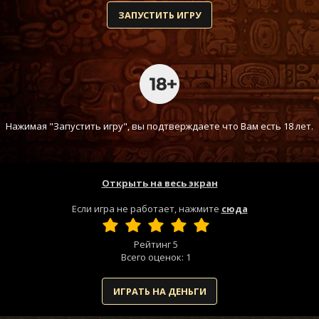
ЗАПУСТИТЬ ИГРУ
Нажимая "Запустить игру", вы подтверждаете что Вам есть 18 лет.
Открыть на весь экран
Если игра не работает, нажмите
сюда
Рейтинг
5
Всего оценок:
1
ИГРАТЬ НА ДЕНЬГИ